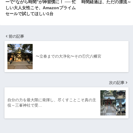
ーで“ながら時間”が神習慣に！ ── 忙
時間経過は、ただの漂流～
しい大人女性こそ、Amazonプライム
セールで試してほしい1台
前の記事
〜立春までの大浄化〜その①穴八幡宮
次の記事
自分の力を最大限に発揮し、尽くすことこそ真の主
役～三峯神社で受…