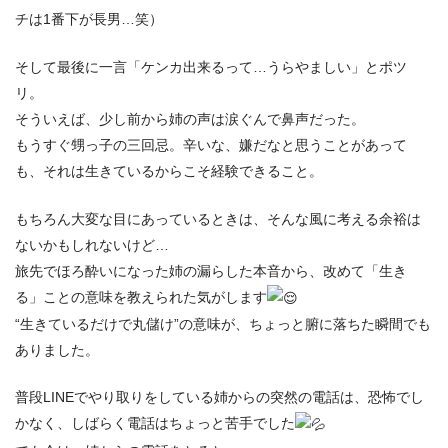
チは1番下が長男…笑）
そして最後に一言「ケンカ出来るって…うらやましい」とポツ
リ。
そういえば、少し前から姉の声は涙ぐんで鼻声だった。
もうすぐ甥っ子の三回忌。辛いな、嫌だなと思うことがあって
も、それは生きているからこそ経験できること。
もちろん大変な目にあっているときは、そんな風に考える余裕は
ないかもしれないけど…
旅先でほろ酔いになった姉の漏らした本音から、改めて「生き
る」ことの意味を教えられた気がします
“生きているだけで丸儲け”の意味が、ちょっと腑に落ちた瞬間でも
ありました。
普段LINEでやり取りをしている姉からの突然の電話は、恐怖でし
かなく、しばらく電話はちょっと苦手でした