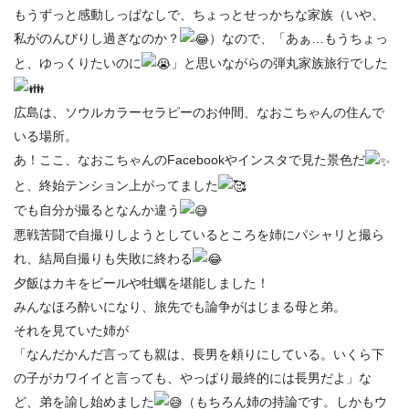
もうずっと感動しっぱなしで、ちょっとせっかちな家族（いや、
私がのんびりし過ぎなのか？
）なので、「あぁ…もうちょっ
と、ゆっくりたいのに
」と思いながらの弾丸家族旅行でした
広島は、ソウルカラーセラピーのお仲間、なおこちゃんの住んで
いる場所。
あ！ここ、なおこちゃんのFacebookやインスタで見た景色だ
と、終始テンション上がってました
でも自分が撮るとなんか違う
悪戦苦闘で自撮りしようとしているところを姉にパシャリと撮ら
れ、結局自撮りも失敗に終わる
夕飯はカキをビールや牡蠣を堪能しました！
みんなほろ酔いになり、旅先でも論争がはじまる母と弟。
それを見ていた姉が
「なんだかんだ言っても親は、長男を頼りにしている。いくら下
の子がカワイイと言っても、やっぱり最終的には長男だよ」な
ど、弟を諭し始めました
（もちろん姉の持論です。しかもウ