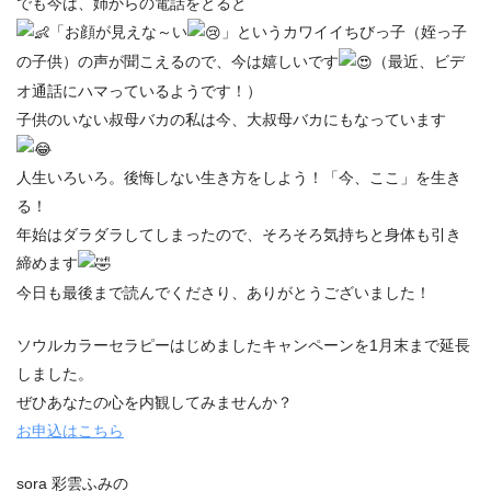
でも今は、姉からの電話をとると
「お顔が見えな～い
」というカワイイちびっ子（姪っ子
の子供）の声が聞こえるので、今は嬉しいです
（最近、ビデ
オ通話にハマっているようです！）
子供のいない叔母バカの私は今、大叔母バカにもなっています
人生いろいろ。後悔しない生き方をしよう！「今、ここ」を生き
る！
年始はダラダラしてしまったので、そろそろ気持ちと身体も引き
締めます
今日も最後まで読んでくださり、ありがとうございました！
ソウルカラーセラピーはじめましたキャンペーンを1月末まで延長
しました。
ぜひあなたの心を内観してみませんか？
お申込はこちら
sora 彩雲ふみの