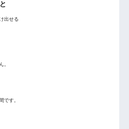
と
け出せる
ん。
間です。